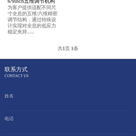
6/9inch五维调节机构
为客户提供适配不同尺
寸全息的五维/六维精密
调节结构，通过特殊设
计实现对全息的低应力
稳定夹持......
共
1
页
1
条
联系方式
CONTACT US
姓名
电话